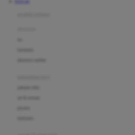
TOTO 4D
Azetabio
produk terbaru
B
aksesoris
Baabaasheepz
tas
Babiators
kacamata
Baby Dove
aksesoris rambut
Baby Jogger
Baby Rovega
kebutuhan bayi
Babybee
pakaian tidur
Banana Boat
set & terusan
Banz
piyama
Barbie
bodysuits
Beaba
Beauty Barn