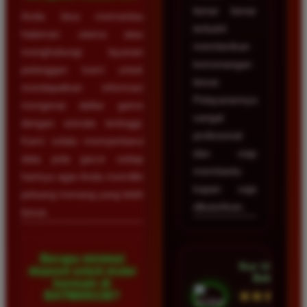
benar benar
Anda bisa memantau
terbukti
halaman utama atau
memberikan
menghubungi layanan
kemenangan
pelanggan kami untuk
besar.
mendapatkan informasi
Pelayanannya
mengenai daftar game
sangat
dengan winrate tertinggi.
profesional
Kami selalu memperbarui
dan siap
data pola gacor setiap
membantu
harinya agar Anda memiliki
kapan saja
peluang menang yang lebih
dibutuhkan.
besar.
Berapa minimal
Nur Utama •
deposit untuk mulai
Bekasi
bermain di
★★★★★
BATMAN138?