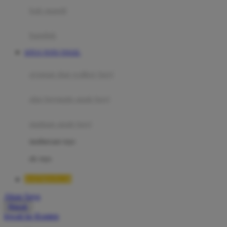
Moby
bak mandi
Momami
handuk
Mothercare
SITUS TOTO TOGEL
Mustela
ayunan dan walker bayi
My Buddy Tag
My K
alas bermain anak bayi
N
mainan anak bayi
Naif
mothercare toys
Nike
elc toys
Nordic Natural
BATMAN138
Nuby
Akun Saya
Nuna
Masuk
lewati ke Konten
O