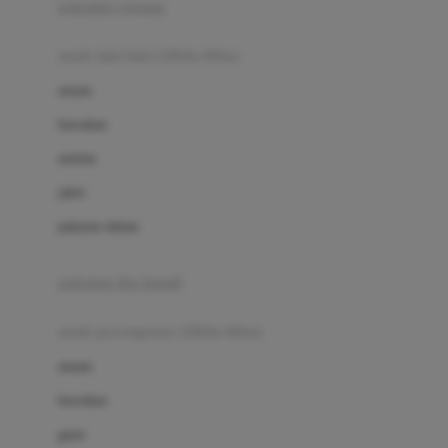
pakaian renang
Bumkins
anak laki-laki (18bln-8thn)
C
atasan
Cetaphil
bawahan
Chicco
setelan
Childlife
jaket
Clevamama
pakaian dalam
Cocolatte
Cottonseeds
pakaian ibu hamil
Cozy N Safe
anak perempuan (18bln-8thn)
Crane
atasan
Cybex
bawahan
D
gaun