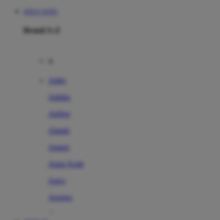
SITUS TOTO
Brand A-Z
A
Addo
Adidas
Airfree
Alamii
Amara
Aqua Scale
Asics
Aveeno
Awan