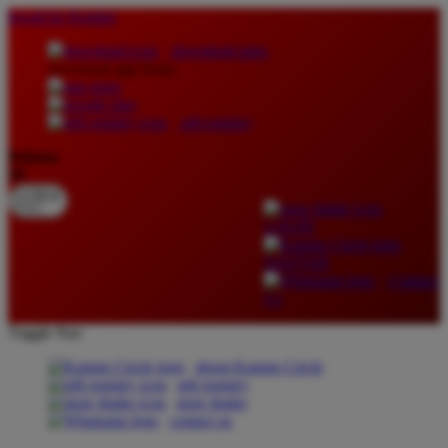
lewati ke Konten
download apps
download app from:
gift registry
Bahasa
ID
LOGIN
DAFTAR
Contact
Us
Toggle Nav
about Kanmo Circle
gift registry
store finder
contact us