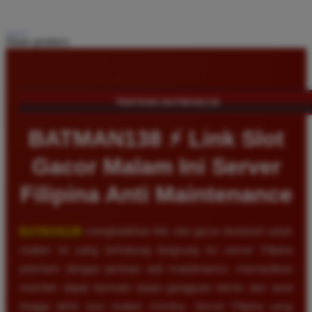
Share product:
TENTANG BATMAN138
BATMAN138 ⚡ Link Slot
Gacor Malam Ini Server
Filipina Anti Maintenance
BATMAN138
menghadirkan link slot gacor eksklusif untuk
malam ini yang terhubung langsung ke server Filipina
premium dengan jaminan anti maintenance, memastikan
member dapat bermain tanpa gangguan teknis dari awal
hingga akhir sesi malam mereka. Server Filipina yang