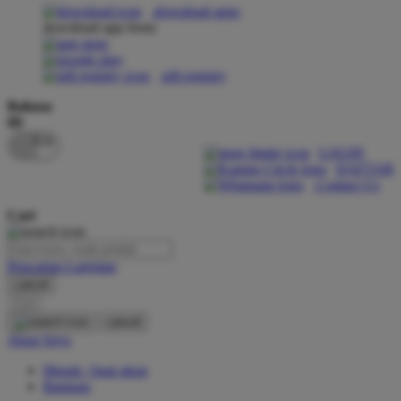
download apps
download app from:
Oh Ma Grain
Okiedog
gift registry
P
Bahasa
ID
Peachy
LOGIN
Phil & Ted's
DAFTAR
Contact Us
Philips Avent
Cari
Pigeon
Playgro
Pencarian Lanjutan
cancel
Poled Global
Cari
Ponycycle
cancel
Akun Saya
Puma
Masuk / buat akun
Pureats
Bantuan