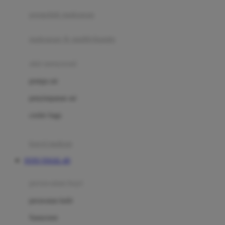
pengolah makanan
Joolz
Jujube
makanan & multivitamin
K
alat menyusui
Kiddycuts
pompa asi
Kumon
penyimpanan asi
L
cooler bags
Leapfrog
kursi makan
Leclerc
TOTO TOGEL 4D
Lee Vierra
Lillebaby
perawatan bayi
Little Bird Told Me
perawatan kulit
Little Miss Janis
Sunscreen