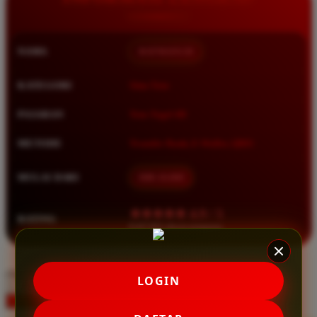
Squishmallows
Starbooks
NAMA
BATMAN138
Stick-O
Stokke
KATEGORI
Situs Toto
Sudocrem
PASARAN
Toto Togel 4D
Sumimo
METODE
Transfer Bank, E-Wallet, QRIS
Sunnylife
Sun-Staches
MULAI DARI
IDR 10.000
Swimava
★★★★★ 4.9 / 5
RATING
T
8.417.951 ulasan pengguna
Tommee Tippee
choose qty
Trunki
LOGIN
DAFTAR
LOGIN
Tutti Bambini