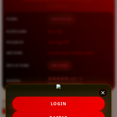
Squishmallows
Starbooks
NAMA
BATMAN138
Stick-O
Stokke
KATEGORI
Situs Toto
Sudocrem
PASARAN
Toto Togel 4D
Sumimo
METODE
Transfer Bank, E-Wallet, QRIS
Sunnylife
Sun-Staches
MULAI DARI
IDR 10.000
Swimava
★★★★★ 4.9 / 5
RATING
T
8.417.951 ulasan pengguna
Tommee Tippee
choose qty
Trunki
LOGIN
DAFTAR
LOGIN
Tutti Bambini