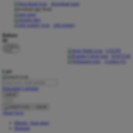
download apps
download app from:
Oh Ma Grain
Okiedog
gift registry
P
Bahasa
ID
Peachy
LOGIN
Phil & Ted's
DAFTAR
Contact Us
Philips Avent
Cari
Pigeon
Playgro
Pencarian Lanjutan
cancel
Poled Global
Cari
Ponycycle
cancel
Akun Saya
Puma
Masuk / buat akun
Pureats
Bantuan