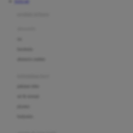
TOTO 4D
Azetabio
produk terbaru
B
aksesoris
Baabaasheepz
tas
Babiators
kacamata
Baby Dove
aksesoris rambut
Baby Jogger
Baby Rovega
kebutuhan bayi
Babybee
pakaian tidur
Banana Boat
set & terusan
Banz
piyama
Barbie
bodysuits
Beaba
Beauty Barn