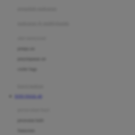
pengolah makanan
Joolz
Jujube
makanan & multivitamin
K
alat menyusui
Kiddycuts
pompa asi
Kumon
penyimpanan asi
L
cooler bags
Leapfrog
kursi makan
Leclerc
TOTO TOGEL 4D
Lee Vierra
Lillebaby
perawatan bayi
Little Bird Told Me
perawatan kulit
Little Miss Janis
Sunscreen