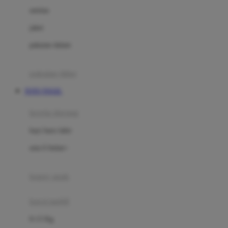
Dae Organics
setelan
Docare
jaket
Doona
pakaian dalam
Down To Earth
Drew
pakaian tidur
Dr. Brown's
TOTO TOGEL
E
kereta dorong
ELC
bayi baru lahir
Ergobaby
usia 6 bulan+
Expert Care
koper anak
Ezyroller
kursi mobil
F
0-13 Kg
Felt So Sweet