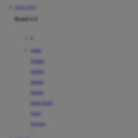
SITUS TOTO
Brand A-Z
A
Addo
Adidas
Airfree
Alamii
Amara
Aqua Scale
Asics
Aveeno
Awan