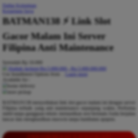
Daftar Keinginan
Q
Keranjang Saya
QV Baby
BATMAN138 ⚡ Link Slot
R
Gacor Malam Ini Server
Real Shades
Filipina Anti Maintenance
Red Castle
Serendah
Rp 10.000
Ribbon Madness
Hadiah Jackpot
Rp.5.000.000
-
Rp.5.000.000.000
Use Installment Options from
.
Laarn more
S
Available for :
home delivery
Sebamed
store pickup
Silver Cross
BATMAN138 menyediakan link slot gacor malam ini dengan server
Filipina terbaik yang anti maintenance sepanjang waktu. Performa
Simply Idea
stabil tanpa gangguan teknis memastikan sesi bermain Anda berjalan
lancar dan menghasilkan maxwin tanpa hambatan apapun.
Skip Hop
Spectra
INFORMASI LENGKAP