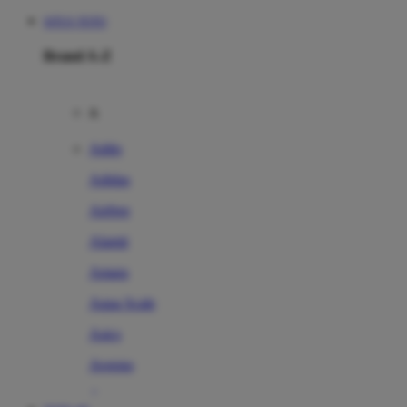
SITUS TOTO
Brand A-Z
A
Addo
Adidas
Airfree
Alamii
Amara
Aqua Scale
Asics
Aveeno
Awan