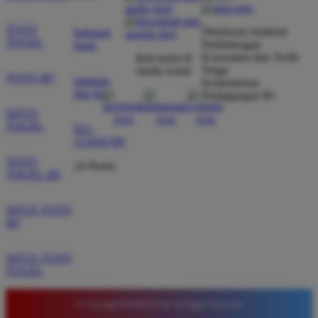
TOTO
Direktorat Jenderal
hubungi
TOGEL
Perlindungan
kami
Konsumen dan Tertib
ikuti kami di
Niaga
media sosial
TOTO 4D
bantuan
Kementerian
dan faq
Perdagangan RI
SITUS
TOGEL
021-
123456789
TOTO
24 Hours
TOGEL 4D
SITUS TOTO
4D
SITUS TOTO
TOGEL
© Copyright BATMAN138. All Rights Reserved.