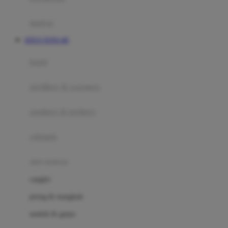
Happy Tummy
Hauck
matras
Havaianas
SITUS TOTO 4D
Hegen
botol
Hot Wheels
sterilizer & warmers
Hybrid
soothers & teethers
I
Inlacta DHA
celemek
Interlac
alat makan
Ivenet
cangkir
J
piring & mangkuk
Jack N Jill
sendok & garpu
Joie