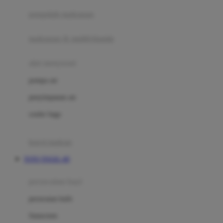
pengolah makanan
Joolz
Jujube
makanan & multivitamin
K
alat menyusui
Kiddycuts
pompa asi
Kumon
penyimpanan asi
L
cooler bags
Leapfrog
kursi makan
Leclerc
TOTO TOGEL 4D
Lee Vierra
Lillebaby
perawatan bayi
Little Bird Told Me
perawatan kulit
Little Miss Janis
Sunscreen