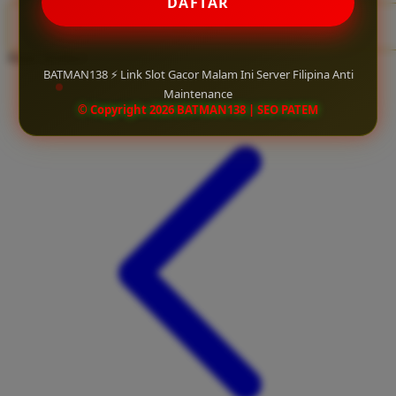
DAFTAR
Twistshake
CLAIM BONUS
TY Toys
Share product:
BATMAN138 ⚡ Link Slot Gacor Malam Ini Server Filipina Anti
U
Maintenance
© Copyright 2026 BATMAN138 | SEO PATEM
V
Veja
Vitaflow
Vtech
W
Waterland
Wellness
X