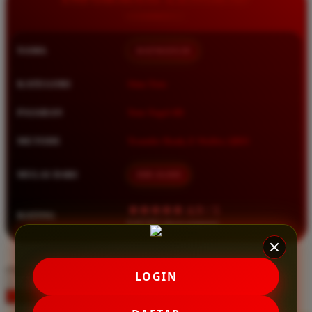
Squishmallows
Starbooks
NAMA
BATMAN138
Stick-O
Stokke
KATEGORI
Situs Toto
Sudocrem
PASARAN
Toto Togel 4D
Sumimo
METODE
Transfer Bank, E-Wallet, QRIS
Sunnylife
Sun-Staches
MULAI DARI
IDR 10.000
Swimava
★★★★★ 4.9 / 5
RATING
T
8.417.951 ulasan pengguna
Tommee Tippee
choose qty
Trunki
LOGIN
DAFTAR
LOGIN
Tutti Bambini