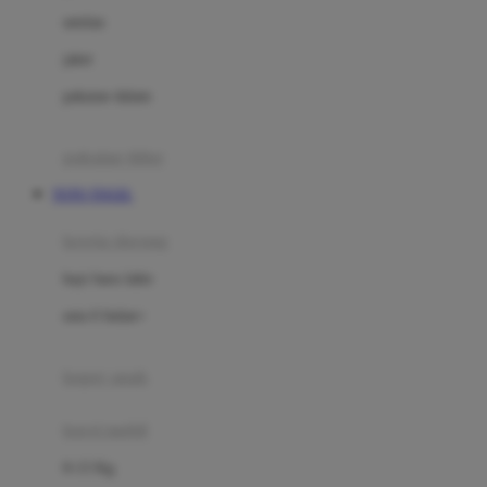
Dae Organics
setelan
Docare
jaket
Doona
pakaian dalam
Down To Earth
Drew
pakaian tidur
Dr. Brown's
TOTO TOGEL
E
kereta dorong
ELC
bayi baru lahir
Ergobaby
usia 6 bulan+
Expert Care
koper anak
Ezyroller
kursi mobil
F
0-13 Kg
Felt So Sweet