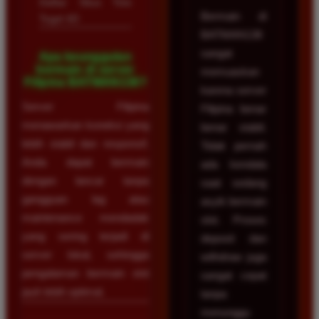
Daftar Situs Toto
Bermain di
Togel 4D
BATMAN138
sangat
Apa keunggulan
bermain di server
memuaskan
Filipina BATMAN138?
karena server
Server Filipina
Filipina benar
menawarkan koneksi yang
benar stabil.
lebih stabil dan responsif.
Tidak pernah
Anda dapat bermain
ada kendala
dengan lancar tanpa
saat sedang
gangguan lag atau
asyik bermain
maintenance mendadak
slot. Proses
yang sering terjadi di
deposit dan
server lokal, sehingga
withdraw juga
pengalaman bermain slot
sangat cepat
jauh lebih optimal.
tanpa
menunggu