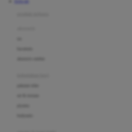
TOTO 4D
Azetabio
produk terbaru
B
aksesoris
Baabaasheepz
tas
Babiators
kacamata
Baby Dove
aksesoris rambut
Baby Jogger
Baby Rovega
kebutuhan bayi
Babybee
pakaian tidur
Banana Boat
set & terusan
Banz
piyama
Barbie
bodysuits
Beaba
Beauty Barn