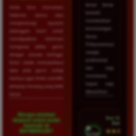
benar benar
Anda bisa memantau
terbukti
halaman utama atau
memberikan
menghubungi layanan
kemenangan
pelanggan kami untuk
besar.
mendapatkan informasi
Pelayanannya
mengenai daftar game
sangat
dengan winrate tertinggi.
profesional
Kami selalu memperbarui
dan siap
data pola gacor setiap
membantu
harinya agar Anda memiliki
kapan saja
peluang menang yang lebih
dibutuhkan.
besar.
Berapa minimal
Nur Utama •
deposit untuk mulai
Bekasi
bermain di
★★★★★
BATMAN138?