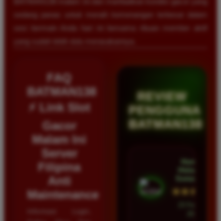
BATMAN138 malam ini dan manfaatkan kondisi gacor yang
sedang panas untuk meraih kemenangan terbesar dalam
sesi bermain Anda hari ini bersama ribuan member aktif
yang sudah lebih dulu merasakannya.
FAQ
BATMAN138
REVIEW
⚡ Link Slot
PENGGUNA
BATMAN138
Gacor
Malam Ini
Server
Hendra
Filipina
Hidayat •
Anti
Semarang
★★★★★
Maintenance
23 Februari
Informasi Login,
2026