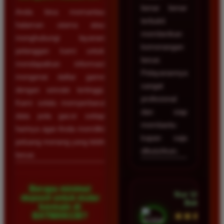
benar benar
Anda bisa memantau
terbukti
halaman utama atau
memberikan
menghubungi layanan
kemenangan
pelanggan kami untuk
besar.
mendapatkan informasi
Pelayanannya
mengenai daftar game
sangat
dengan winrate tertinggi.
profesional
Kami selalu memperbarui
dan siap
data pola gacor setiap
membantu
harinya agar Anda memiliki
kapan saja
peluang menang yang lebih
dibutuhkan.
besar.
Berapa minimal
Nur Utama •
deposit untuk mulai
Bekasi
bermain di
★★★★★
BATMAN138?