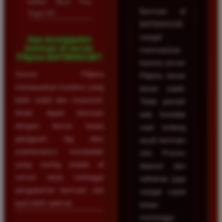
Daftar Situs Toto
Bermain di
Togel 4D
BATMAN138
sangat
Apa keunggulan
bermain di server
memuaskan
Filipina BATMAN138?
karena server
Server Filipina
Filipina benar
menawarkan koneksi yang
benar stabil.
lebih stabil dan responsif.
Tidak pernah
Anda dapat bermain
ada kendala
dengan lancar tanpa
saat sedang
gangguan lag atau
asyik bermain
maintenance mendadak
slot. Proses
yang sering terjadi di
deposit dan
server lokal, sehingga
withdraw juga
pengalaman bermain slot
sangat cepat
jauh lebih optimal.
tanpa
menunggu