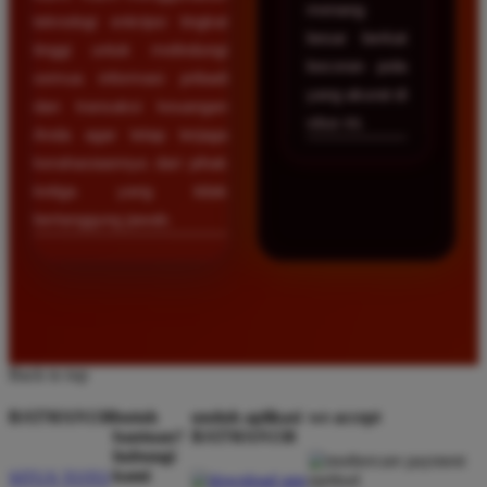
menang
teknologi enkripsi tingkat
besar berkat
tinggi untuk melindungi
bocoran pola
semua informasi pribadi
yang akurat di
dan transaksi keuangan
situs ini.
Anda agar tetap terjaga
kerahasiaannya dari pihak
ketiga yang tidak
bertanggung jawab.
Back to top
BATMAN138
butuh
unduh aplikasi
we accept
bantuan?
BATMAN138
hubungi
kami
SITUS TOTO