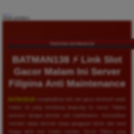
Share product:
TENTANG BATMAN138
BATMAN138 ⚡ Link Slot
Gacor Malam Ini Server
Filipina Anti Maintenance
BATMAN138
menghadirkan link slot gacor eksklusif untuk
malam ini yang terhubung langsung ke server Filipina
premium dengan jaminan anti maintenance, memastikan
member dapat bermain tanpa gangguan teknis dari awal
hingga akhir sesi malam mereka. Server Filipina yang