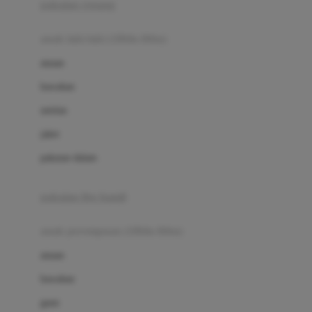
pakaian renang
Bumkins
anak laki-laki (18bln-8thn)
C
atasan
Cetaphil
bawahan
Chicco
setelan
Childlife
jaket
Clevamama
pakaian dalam
Cocolatte
Cottonseeds
pakaian ibu hamil
Cozy N Safe
anak perempuan (18bln-8thn)
Crane
atasan
Cybex
bawahan
D
gaun