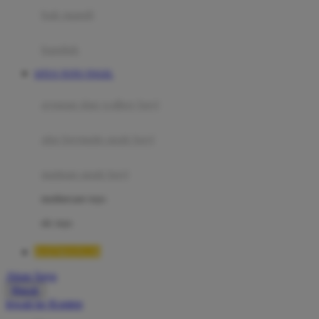
Moby
bak mandi
Momami
handuk
Mothercare
SITUS TOTO TOGEL
Mustela
ayunan dan walker bayi
My Buddy Tag
My K
alas bermain anak bayi
N
mainan anak bayi
Naif
mothercare toys
Nike
elc toys
Nordic Natural
BATMAN138
Nuby
Akun Saya
Nuna
Masuk
lewati ke Konten
O