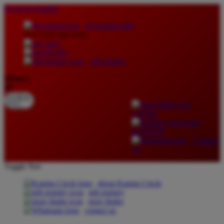
lewati ke Konten
download apps
download app from:
gift registry
Bahasa
ID
LOGIN
DAFTAR
Contact
Us
Toggle Nav
about Kanmo Circle
gift registry
store finder
contact us