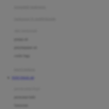
pengolah makanan
Joolz
Jujube
makanan & multivitamin
K
alat menyusui
Kiddycuts
pompa asi
Kumon
penyimpanan asi
L
cooler bags
Leapfrog
kursi makan
Leclerc
TOTO TOGEL 4D
Lee Vierra
Lillebaby
perawatan bayi
Little Bird Told Me
perawatan kulit
Little Miss Janis
Sunscreen