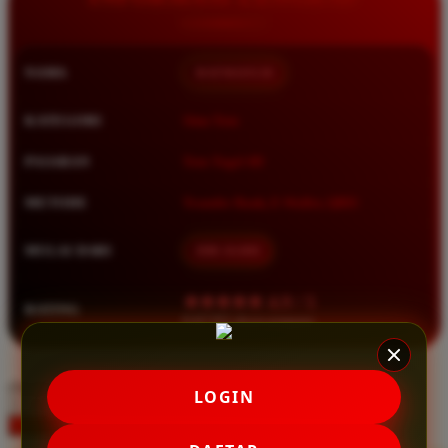
Squishmallows
Starbooks
NAMA
BATMAN138
Stick-O
Stokke
KATEGORI
Situs Toto
Sudocrem
PASARAN
Toto Togel 4D
Sumimo
METODE
Transfer Bank, E-Wallet, QRIS
Sunnylife
Sun-Staches
MULAI DARI
IDR 10.000
Swimava
★★★★★ 4.9 / 5
RATING
T
8.417.951 ulasan pengguna
Tommee Tippee
choose qty
Trunki
LOGIN
DAFTAR
LOGIN
Tutti Bambini