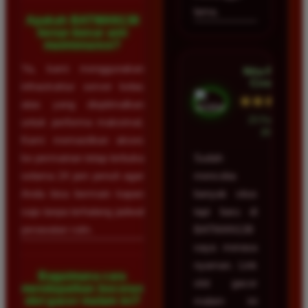
lama.
Apakah BATMAN138
benar-benar anti
maintenance?
Ya, kami menggunakan
Nita Putri •
Cirebon
infrastruktur server kelas
★★★★★
atas yang dioptimalkan
23 Februari
untuk performa maksimal.
2026
Kami memastikan akses
ke permainan tetap terbuka
Sudah
selama 24 jam penuh agar
mencoba
Anda bisa bermain kapan
banyak situs
saja tanpa terhalang jadwal
tapi baru di
perawatan rutin.
BATMAN138
saya merasa
nyaman. Link
Bagaimana cara
slot gacor
mendapatkan bocoran
slot gacor malam ini?
malam ini